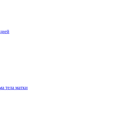
цией
а тела матки