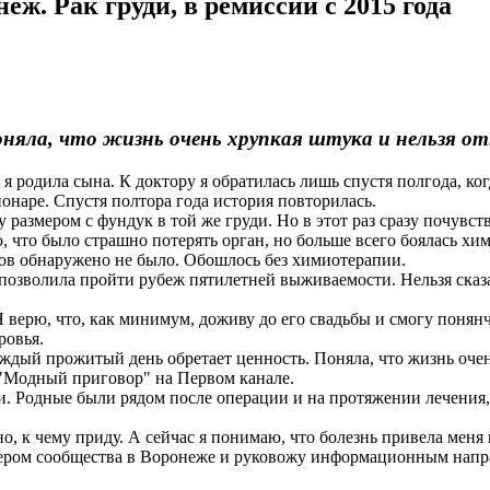
 Рак груди, в ремиссии с 2015 года
яла, что жизнь очень хрупкая штука и нельзя от
я родила сына. К доктору я обратилась лишь спустя полгода, ко
онаре. Спустя полтора года история повторилась.
змером с фундук в той же груди. Но в этот раз сразу почувствов
ю, что было страшно потерять орган, но больше всего боялась х
азов обнаружено не было. Обошлось без химиотерапии.
зволила пройти рубеж пятилетней выживаемости. Нельзя сказат
Я верю, что, как минимум, доживу до его свадьбы и смогу понян
ровья.
дый прожитый день обретает ценность. Поняла, что жизнь очень
 "Модный приговор" на Первом канале.
 Родные были рядом после операции и на протяжении лечения, в
, к чему приду. А сейчас я понимаю, что болезнь привела меня
ером сообщества в Воронеже и руковожу информационным напра