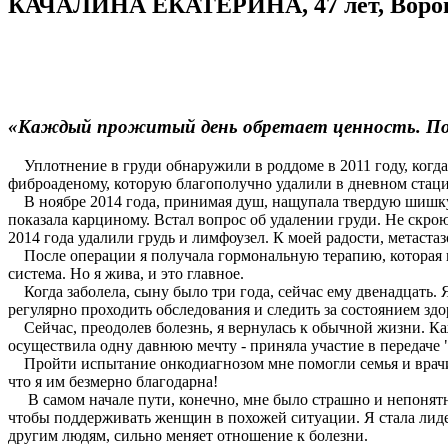
КАЧАЛИНА ЕКАТЕРИНА, 47 лет, Воронеж.
«Каждый прожитый день обретает ценность. Пон
Уплотнение в груди обнаружили в роддоме в 2011 году, когда 
фиброаденому, которую благополучно удалили в дневном стаци
В ноябре 2014 года, принимая душ, нащупала твердую шишку ра
показала карциному. Встал вопрос об удалении груди. Не скро
2014 года удалили грудь и лимфоузел. К моей радости, метаст
После операции я получала гормональную терапию, которая по
система. Но я жива, и это главное.
Когда заболела, сыну было три года, сейчас ему двенадцать. 
регулярно проходить обследования и следить за состоянием здо
Сейчас, преодолев болезнь, я вернулась к обычной жизни. Каж
осуществила одну давнюю мечту - приняла участие в передаче
Пройти испытание онкодиагнозом мне помогли семья и врачи.
что я им безмерно благодарна!
В самом начале пути, конечно, мне было страшно и непонятно
чтобы поддерживать женщин в похожей ситуации. Я стала лид
другим людям, сильно меняет отношение к болезни.