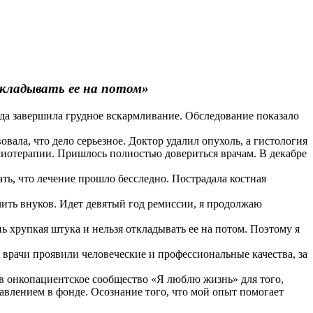
кладывать ее на потом»
гда завершила грудное вскармливание. Обследование показало
ала, что дело серьезное. Доктор удалил опухоль, а гистология
имиотерапии. Пришлось полностью довериться врачам. В декабре
ь, что лечение прошло бесследно. Пострадала костная
чить внуков. Идет девятый год ремиссии, я продолжаю
 хрупкая штука и нельзя откладывать ее на потом. Поэтому я
рачи проявили человеческие и профессиональные качества, за
 в онкопациентское сообщество «Я люблю жизнь» для того,
влением в фонде. Осознание того, что мой опыт помогает