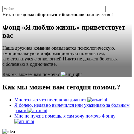
Никто не должен
бороться с болезнью
в одиночестве!
Фонд «Я люблю жизнь» приветствует
вас
Наша дружная команда оказывается психологическую,
эмоциональную и информационную помощь тем,
кто столкнулся с онкологией
Никто не должен бороться
с болезнью в одиночестве.
Как мы можем вам помочь?
Как мы можем вам сегодня помочь?
Мне только что поставили диагноз
Я болею, недавно вылечился или ухаживаю за больным
раком
Мне не нужна помощь, я сам хочу помочь Фонду