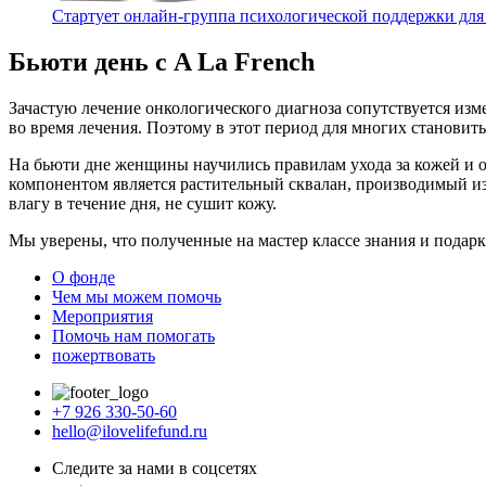
Стартует онлайн‑группа психологической поддержки для
Бьюти день с A La French
Зачастую лечение онкологического диагноза сопутствуется из
во время лечения. Поэтому в этот период для многих становитьс
На бьюти дне женщины научились правилам ухода за кожей и о
компонентом является растительный сквалан, производимый из
влагу в течение дня, не сушит кожу.
Мы уверены, что полученные на мастер классе знания и подар
О фонде
Чем мы можем помочь
Мероприятия
Помочь нам помогать
пожертвовать
+7 926 330-50-60
hello@ilovelifefund.ru
Следите за нами в соцсетях