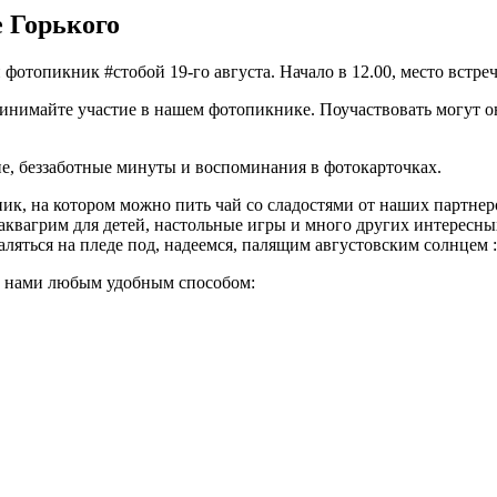
е Горького
отопикник #стобой 19-го августа. Начало в 12.00, место встре
ринимайте участие в нашем фотопикнике. Поучаствовать могут о
е, беззаботные минуты и воспоминания в фотокарточках.
к, на котором можно пить чай со сладостями от наших партнеров
 аквагрим для детей, настольные игры и много других интересны
аляться на пледе под, надеемся, палящим августовским солнцем :
 с нами любым удобным способом: