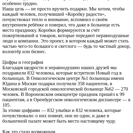
особенно трудно.
Наша цель — не просто вручить подарки. Мы хотим, чтобы
каждый человек, получивший «Коробку радости»,
почувствовал тепло и внимание, вспомнил о своём
внутреннем ребёнке и поверил, что даже в больнице есть
место празднику. Коробки формируются за счёт
пожертвований и товаров, которые передают неравнодушные
люди и компании. Это проект, в котором каждый может стать
частью чего-то большого и светлого — будь то частный донор,
волонтёр или бизнес.
Цифры и география
Благодаря щедрости и неравнодушию наших друзей мы
поздравили 832 человека, которые встретили Новый год в
больницах. В Онкологическом центре №1 больницы имени
Юдина в Москве подарки получили 358 пациентов, в
Московской городской онкологической больнице №62 — 270
человек. В Воронежском онкоцентре праздник пришёл к 99
пациентам, а в Оренбургском онкологическом диспансере — к
105.
За этими цифрами — 832 улыбки и 832 человека, которые
почувствовали: о них помнят, они не одни, и даже в
больничной палате может быть место настоящему чуду.
Как это стало возможным