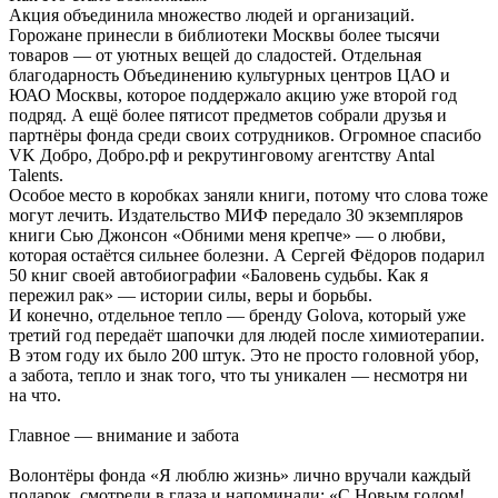
Акция объединила множество людей и организаций.
Горожане принесли в библиотеки Москвы более тысячи
товаров — от уютных вещей до сладостей. Отдельная
благодарность Объединению культурных центров ЦАО и
ЮАО Москвы, которое поддержало акцию уже второй год
подряд. А ещё более пятисот предметов собрали друзья и
партнёры фонда среди своих сотрудников. Огромное спасибо
VK Добро, Добро.рф и рекрутинговому агентству Antal
Talents.
Особое место в коробках заняли книги, потому что слова тоже
могут лечить. Издательство МИФ передало 30 экземпляров
книги Сью Джонсон «Обними меня крепче» — о любви,
которая остаётся сильнее болезни. А Сергей Фёдоров подарил
50 книг своей автобиографии «Баловень судьбы. Как я
пережил рак» — истории силы, веры и борьбы.
И конечно, отдельное тепло — бренду Golova, который уже
третий год передаёт шапочки для людей после химиотерапии.
В этом году их было 200 штук. Это не просто головной убор,
а забота, тепло и знак того, что ты уникален — несмотря ни
на что.
Главное — внимание и забота
Волонтёры фонда «Я люблю жизнь» лично вручали каждый
подарок, смотрели в глаза и напоминали: «С Новым годом!