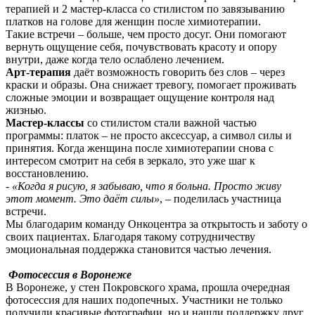
терапией и 2 мастер-класса со стилистом по завязыванию
платков на голове для женщин после химиотерапии.
Такие встречи – больше, чем просто досуг. Они помогают
вернуть ощущение себя, почувствовать красоту и опору
внутри, даже когда тело ослаблено лечением.
Арт-терапия
даёт возможность говорить без слов – через
краски и образы. Она снижает тревогу, помогает проживать
сложные эмоции и возвращает ощущение контроля над
жизнью.
Мастер-классы
со стилистом стали важной частью
программы: платок – не просто аксессуар, а символ силы и
принятия. Когда женщина после химиотерапии снова с
интересом смотрит на себя в зеркало, это уже шаг к
восстановлению.
-
«Когда я рисую, я забываю, что я больна. Просто живу
этот момент. Это даёт силы»
, – поделилась участница
встречи.
Мы благодарим команду Онкоцентра за открытость и заботу о
своих пациентах. Благодаря такому сотрудничеству
эмоциональная поддержка становится частью лечения.
Фотосессия в Воронеже
В Воронеже, у стен Покровского храма, прошла очередная
фотосессия для наших подопечных. Участники не только
получили красивые фотографии, но и нашли поддержку друг