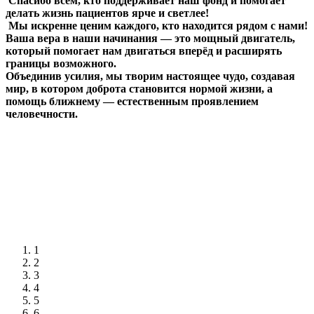
Спасибо всем, кто поддерживает наш фонд и помогает
делать жизнь пациентов ярче и светлее!
Мы искренне ценим каждого, кто находится рядом с нами!
Ваша вера в наши начинания — это мощный двигатель,
который помогает нам двигаться вперёд и расширять
границы возможного.
Объединив усилия, мы творим настоящее чудо, создавая
мир, в котором доброта становится нормой жизни, а
помощь ближнему — естественным проявлением
человечности.
1
2
3
4
5
6