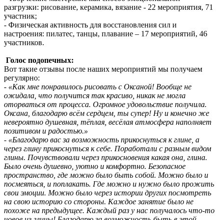
разгрузки: рисование, керамика, вязание - 22 мероприятия, 71
участник;
- Физическая активность для восстановления сил и
настроения: пилатес, танцы, плавание – 17 мероприятий, 46
участников.
Голос подопечных:
Вот такие отзывы после наших мероприятий мы получаем
регулярно:
- «Как мне понравилось рисовать с Оксаной! Вообще не
ожидала, что получится так красиво, никак не могла
оторваться от процесса. Огромное удовольствие получила.
Оксана, благодарю всём сердцем, ты супер! Ну и конечно же
невероятно душевная, тёплая, весёлая атмосфера наполняет
позитивом и радостью.»
- «Благодарю вас за возможность прикоснуться к глине, а
через глину прикоснуться к себе. Поработали с разным видом
глины. Почувствовали через прикосновения какая она, глина.
Было очень душевно, уютно и комфортно. Безопасное
пространство, где можно было быть собой. Можно было и
посмеяться, и поплакать. Где можно и нужно было прожить
свои эмоции. Можно было через истории других посмотреть
на свою историю со стороны. Каждое занятие было не
похоже на предыдущее. Каждый раз у нас получалось что-то
новое из глины! Благодарю за возможность быть в этой