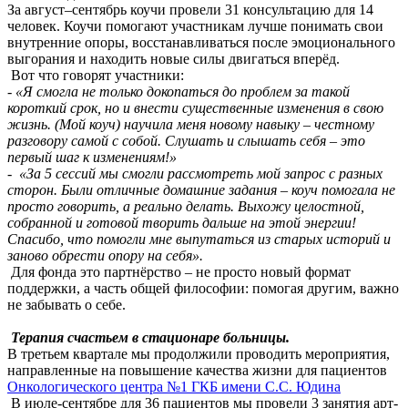
За август–сентябрь коучи провели 31 консультацию для 14
человек. Коучи помогают участникам лучше понимать свои
внутренние опоры, восстанавливаться после эмоционального
выгорания и находить новые силы двигаться вперёд.
Вот что говорят участники:
- «Я смогла не только докопаться до проблем за такой
короткий срок, но и внести существенные изменения в свою
жизнь. (Мой коуч) научила меня новому навыку – честному
разговору самой с собой. Слушать и слышать себя – это
первый шаг к изменениям!»
- «За 5 сессий мы смогли рассмотреть мой запрос с разных
сторон. Были отличные домашние задания – коуч помогала не
просто говорить, а реально делать. Выхожу целостной,
собранной и готовой творить дальше на этой энергии!
Спасибо, что помогли мне выпутаться из старых историй и
заново обрести опору на себя».
Для фонда это партнёрство – не просто новый формат
поддержки, а часть общей философии: помогая другим, важно
не забывать о себе.
Терапия счастьем в стационаре больницы.
В третьем квартале мы продолжили проводить мероприятия,
направленные на повышение качества жизни для пациентов
Онкологического центра №1 ГКБ имени С.С. Юдина
В июле-сентябре для 36 пациентов мы провели 3 занятия арт-