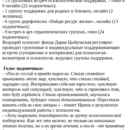
- 13 групповых встреч психологической поддержки, 7 очно и
6 онлайн (22 подопечных);
- 1 группу поддержки для родных и близких, онлайн (2
человека);
- 6 групп дерефлексии «Найди ресурс жизни», онлайн (13
подопечных);
- 9 встреч в арт-терапевтических группах, очно (24
подопечных).
Ведущий психолог фонда Дарья Цыбульская регулярно
проводит групповые и индивидуальные поддерживающие
встречи (супервизии и интервизии) для психологов-
волонтеров и психологов, ведущих группы поддержки.
Голос подопечных:
- «
После сессий я правда выросла. Стала спокойнее
принимать этот мир, чувствую, что стала стойкой,
ощущаю силу. Воспринимаю себя как взрослого, чувствую
контроль над ситуацией, чувствую, что я справляюсь так,
что буду гордится. Стала организованной, научилась
планировать, будущее стало детализованным. Перестала
винить себя за свои эмоции.
» - пишет Ирина о результатах
индивидуальной работы с психологом.
- «
Хочу выразить благодарность за группу психологической
поддержки. Как же это важно, не только на начальных
этапах болезни, но и во время лечения, и после - от принятия