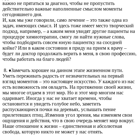
важно не прятаться за диагноз, чтобы не пропустить
действительно важные наполненные смыслом моменты
сегодняшнего дня.
И, как мы уже говорили, само лечение – это также одна из
задач, имеющих смысл. И здесь тоже имеет место творческий
подход, например, – а каким меня увидят другие пациенты на
процедуре химиотерапии, смогу ли найти нужные слова,
чтобы подбодрить совсем юную пациентку на соседней
койке? Или в каком состоянии я приду на прием к врачу –
будет ли доктор продолжать верить в меня, в свою профессию,
чтобы работать на благо людей?
8. ♦Замечать хорошее на данном этапе жизненном пути.
Уметь переживать радость от незначительных на первый
взгляд моментов – это настоящее искусство. У каждого из нас
есть возможность им овладеть. На протяжении своей жизни,
мы многое отдаем в этот мир. Но и этот мир многим нас
одаривает. Иногда у нас не хватает времени, чтобы
остановится и увидеть голубое небо, заметить
распускающиеся почки на деревьях, услышать пение
прилетевших птиц..Изменив угол зрения, мы изменяем свои
ощущения и действия, что в свою очередь меняет мир вокруг.
Наше отношение к жизни – единственная и абсолютная
свобода, которую никто не может у нас отнять.