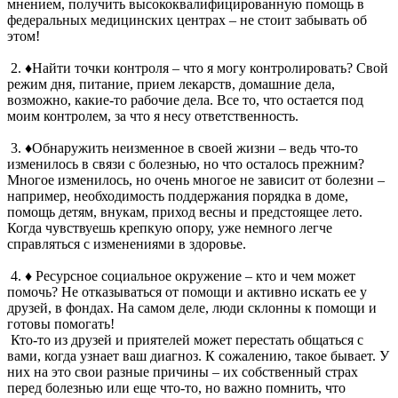
мнением, получить высококвалифицированную помощь в
федеральных медицинских центрах – не стоит забывать об
этом!
2. ♦Найти точки контроля – что я могу контролировать? Свой
режим дня, питание, прием лекарств, домашние дела,
возможно, какие-то рабочие дела. Все то, что остается под
моим контролем, за что я несу ответственность.
3. ♦Обнаружить неизменное в своей жизни – ведь что-то
изменилось в связи с болезнью, но что осталось прежним?
Многое изменилось, но очень многое не зависит от болезни –
например, необходимость поддержания порядка в доме,
помощь детям, внукам, приход весны и предстоящее лето.
Когда чувствуешь крепкую опору, уже немного легче
справляться с изменениями в здоровье.
4. ♦ Ресурсное социальное окружение – кто и чем может
помочь? Не отказываться от помощи и активно искать ее у
друзей, в фондах. На самом деле, люди склонны к помощи и
готовы помогать!
Кто-то из друзей и приятелей может перестать общаться с
вами, когда узнает ваш диагноз. К сожалению, такое бывает. У
них на это свои разные причины – их собственный страх
перед болезнью или еще что-то, но важно помнить, что