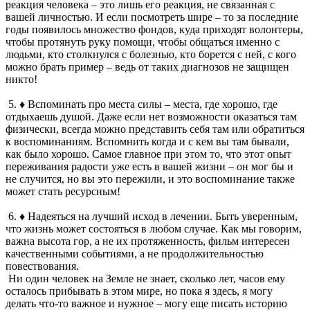
реакция человека – это лишь его реакция, не связанная с
вашей личностью. И если посмотреть шире – то за последние
годы появилось множество фондов, куда приходят волонтеры,
чтобы протянуть руку помощи, чтобы общаться именно с
людьми, кто столкнулся с болезнью, кто борется с ней, с кого
можно брать пример – ведь от таких диагнозов не защищен
никто!
5. ♦ Вспоминать про места силы – места, где хорошо, где
отдыхаешь душой. Даже если нет возможности оказаться там
физически, всегда можно представить себя там или обратиться
к воспоминаниям. Вспомнить когда и с кем вы там бывали,
как было хорошо. Самое главное при этом то, что этот опыт
переживания радости уже есть в вашей жизни – он мог бы и
не случится, но вы это пережили, и это воспоминание также
может стать ресурсным!
6. ♦ Надеяться на лучший исход в лечении. Быть уверенным,
что жизнь может состояться в любом случае. Как мы говорим,
важна высота гор, а не их протяженность, фильм интересен
качественными событиями, а не продолжительностью
повествования.
Ни один человек на Земле не знает, сколько лет, часов ему
осталось прибывать в этом мире, но пока я здесь, я могу
делать что-то важное и нужное – могу еще писать историю