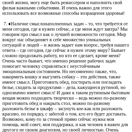
своей жизни, могу еще быть режиссером и наполнить свой
фильм важными событиями. И очень важно для этого
использовать все возможные способы возращения здоровья!
7. ♦Наличие смыслонаполненных задач – то, что требуется от
меня сегодня, где я нужен сейчас, а где меня ждут завтра? Мы
говорим про смысл как о лучшей возможности сегодня. Мир
вокруг нас объединяет в себе множество уникальных
ситуаций и людей – и жизнь задает нам вопрос, требуя нашего
ответа – где сегодня, где сейчас я нужен этому миру? Бывает
сложно продолжать работу, но кто ее сделает, кроме меня?
Очень часто бывает, что именно решение рабочих задач
помогает человеку справляться с неустойчивым
эмоциональным состоянием. Но несомненно также, что,
накормить кошку и выгулять собаку – эти действия, также
имеют смысл. Приготовить обед, постирать или погладить
белье, сходить за продуктами – дела, кажущиеся рутиной, но
однозначно имеют смысл! И даже к таким рутинным бытовым
вещам можно подходить творчески – ведь можно по-разному
приготовить обед и накрыть стол, можно по-разному
разложить белье в шкафу – засунуть кое-как или разложить
красиво, по порядку, с заботой о том, кто его будет доставать.
Возможно, кому-то за стенкой прямо сейчас нужна моя
помощь, мой совет, моя поддержка, и как человек я важен для
другого не своим диагнозом, но своей личностью. Очень